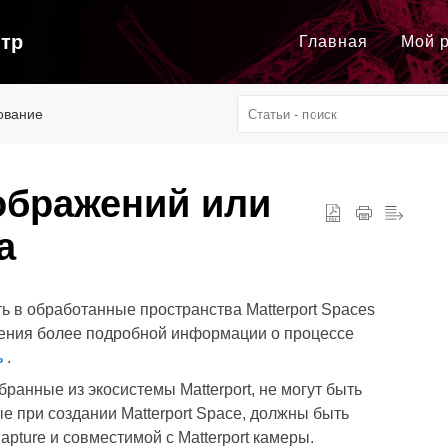
нтр
Главная
Мой 
ование
ображений или
а
 в обработанные пространства Matterport Spaces
ения более подробной информации о процессе
ь
.
бранные из экосистемы Matterport, не могут быть
е при создании Matterport Space, должны быть
pture и совместимой с Matterport камеры.